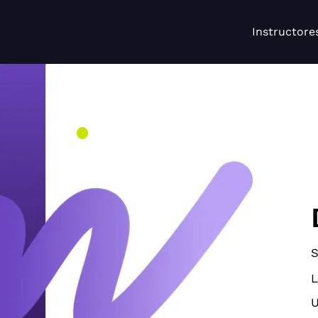
Instructore
S
L
U